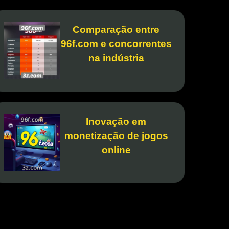
Comparação entre
96f.com e concorrentes
na indústria
Inovação em
monetização de jogos
online