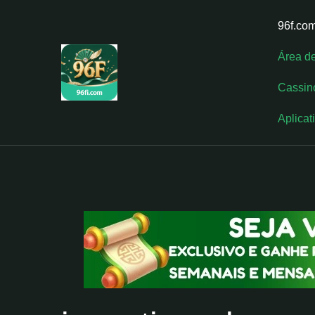
96f.co
Área d
Cassin
Aplicat