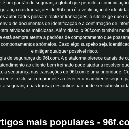
é um padrão de segurança global que permite a comunicação s
gurança nas transações do 96f.com é a verificação de identida
ios autorizados possam realizar transações, o site exige que os
o envio de documentos de identificação e a confirmação de info
contra atividades maliciosas. Além disso, o 96f.com também m
te está sempre atenta a padrões de comportamento que possam in
 comportamentos anômalos. Caso algo suspeito seja identifica
e mitigar qualquer possível risco.
ratégia de segurança do 96f.com. A plataforma oferece canais d
tendimento ao cliente bem treinado pode ajudar a resolver que
umo, a segurança nas transações do 96f.com é uma prioridade. 
eficiente, o site se compromete a oferecer um ambiente seguro
ter a segurança nas transações online não pode ser subestimada
rtigos mais populares - 96f.c